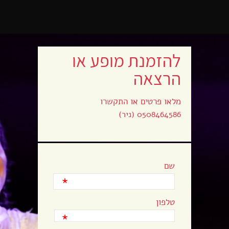
להזמנת מופע או
הרצאה
מלאו פרטים או התקשרו
0508464586 (ניר)
שם
*
טלפון
*