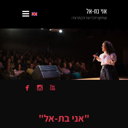
אני בת-אל
שחקנית|יוצרת|מרצה



"אני בת-אל"