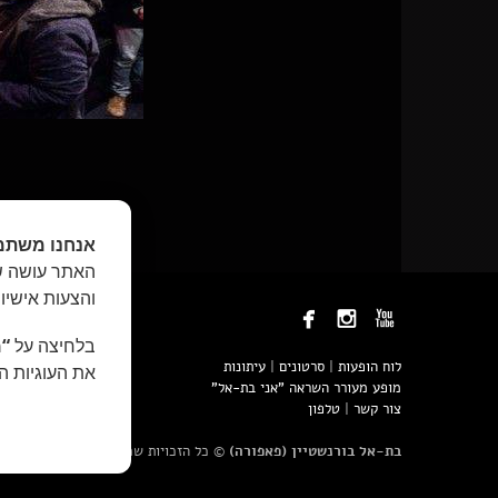
אנחנו משתמ
האתר עושה שי
והצעות אישיו



בלחיצה על
“מ
לוח הופעות
|
סרטונים
|
עיתונות
את העוגיות ה
מופע מעורר השראה "אני בת-אל"
צור קשר
|
טלפון
בת-אל בורנשטיין (פאפורה)
© כל הזכויות שמורות