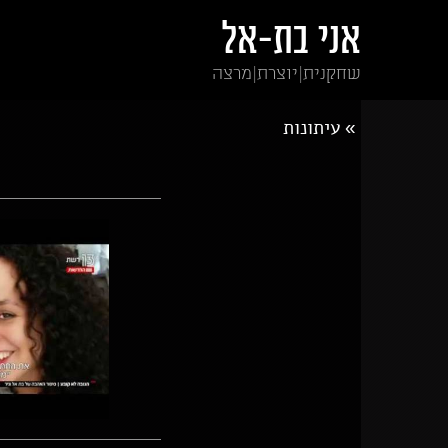
אני בת-אל
שחקנית|יוצרת|מרצה
עיתונות
»